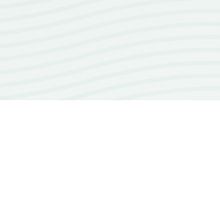
100+
repos open source