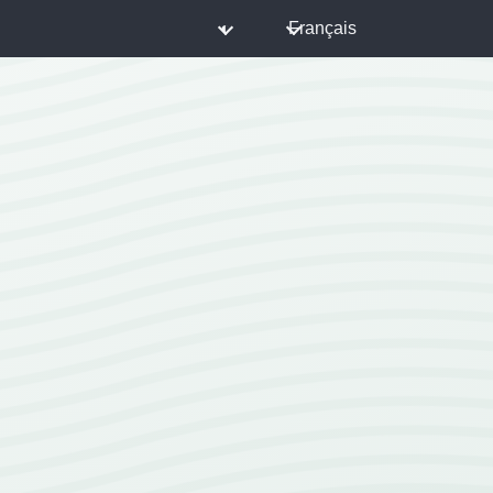
◐
Français