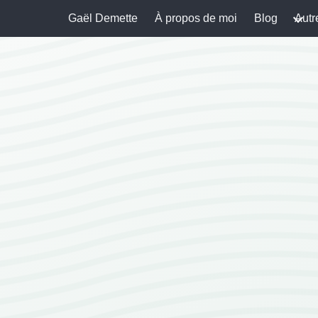
Gaël Demette
À propos de moi
Blog
Autr