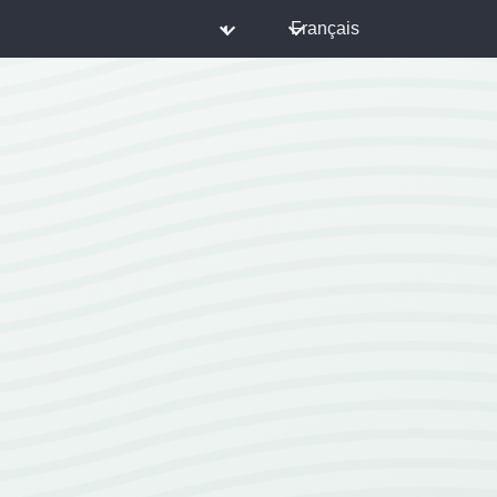
◐
Français