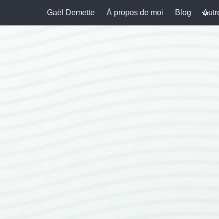
Gaël Demette
À propos de moi
Blog
Autr