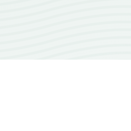
100+
repos open source