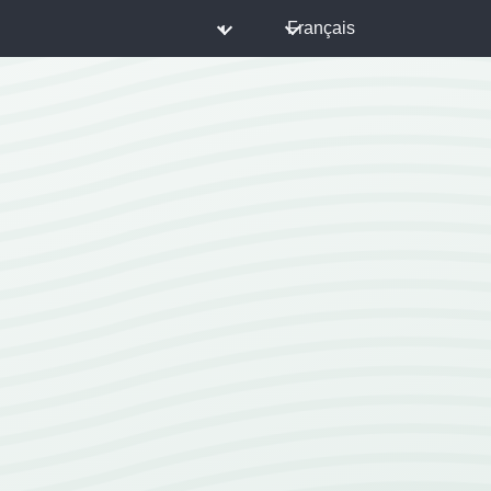
◐
Français