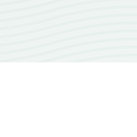
100+
repos open source