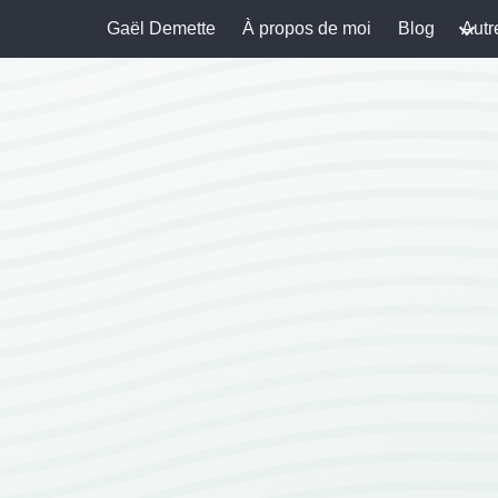
Gaël Demette
À propos de moi
Blog
Autr