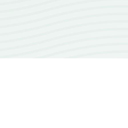
100+
repos open source