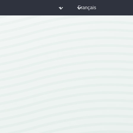
◐
Français