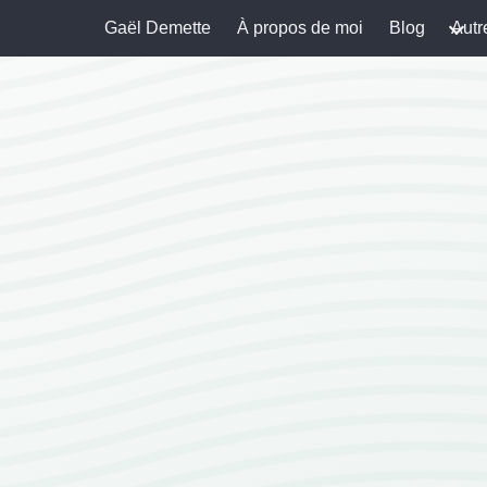
Gaël Demette
À propos de moi
Blog
Autr