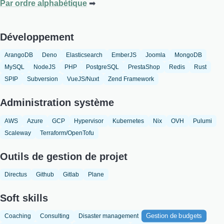
Par ordre alphabétique
Développement
ArangoDB
Deno
Elasticsearch
EmberJS
Joomla
MongoDB
MySQL
NodeJS
PHP
PostgreSQL
PrestaShop
Redis
Rust
SPIP
Subversion
VueJS/Nuxt
Zend Framework
Administration système
AWS
Azure
GCP
Hypervisor
Kubernetes
Nix
OVH
Pulumi
Scaleway
Terraform/OpenTofu
Outils de gestion de projet
Directus
Github
Gitlab
Plane
Soft skills
Gestion de budgets
Coaching
Consulting
Disaster management