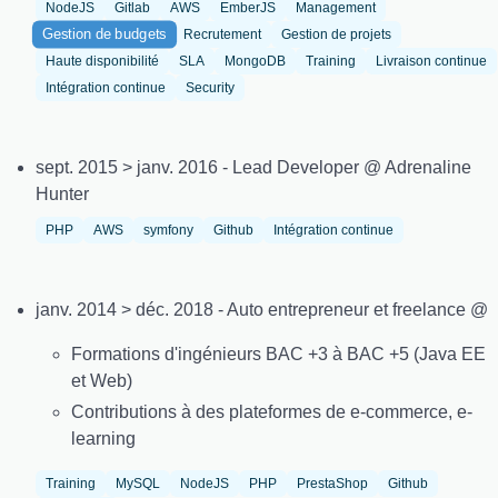
NodeJS
Gitlab
AWS
EmberJS
Management
Gestion de budgets
Recrutement
Gestion de projets
Haute disponibilité
SLA
MongoDB
Training
Livraison continue
Intégration continue
Security
sept. 2015 > janv. 2016 - Lead Developer @ Adrenaline
Hunter
PHP
AWS
symfony
Github
Intégration continue
janv. 2014 > déc. 2018 - Auto entrepreneur et freelance @
Formations d'ingénieurs BAC +3 à BAC +5 (Java EE
et Web)
Contributions à des plateformes de e-commerce, e-
learning
Training
MySQL
NodeJS
PHP
PrestaShop
Github