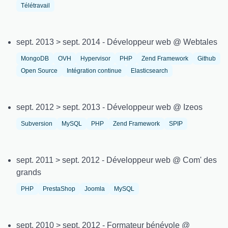
Télétravail
sept. 2013 > sept. 2014 - Développeur web @ Webtales
MongoDB
OVH
Hypervisor
PHP
Zend Framework
Github
Open Source
Intégration continue
Elasticsearch
sept. 2012 > sept. 2013 - Développeur web @ Izeos
Subversion
MySQL
PHP
Zend Framework
SPIP
sept. 2011 > sept. 2012 - Développeur web @ Com' des
grands
PHP
PrestaShop
Joomla
MySQL
sept. 2010 > sept. 2012 - Formateur bénévole @