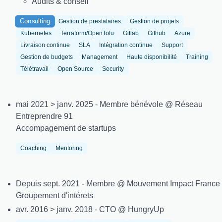
Audits & conseil
Consulting
Gestion de prestataires
Gestion de projets
Kubernetes
Terraform/OpenTofu
Gitlab
Github
Azure
Livraison continue
SLA
Intégration continue
Support
Gestion de budgets
Management
Haute disponibilité
Training
Télétravail
Open Source
Security
mai 2021 > janv. 2025 - Membre bénévole @ Réseau
Entreprendre 91
Accompagement de startups
Coaching
Mentoring
Depuis sept. 2021 - Membre @ Mouvement Impact France
Groupement d'intérets
avr. 2016 > janv. 2018 - CTO @ HungryUp