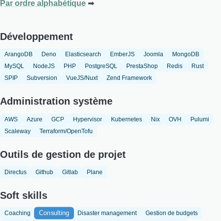
Par ordre alphabétique
Développement
ArangoDB
Deno
Elasticsearch
EmberJS
Joomla
MongoDB
MySQL
NodeJS
PHP
PostgreSQL
PrestaShop
Redis
Rust
SPIP
Subversion
VueJS/Nuxt
Zend Framework
Administration système
AWS
Azure
GCP
Hypervisor
Kubernetes
Nix
OVH
Pulumi
Scaleway
Terraform/OpenTofu
Outils de gestion de projet
Directus
Github
Gitlab
Plane
Soft skills
Consulting
Coaching
Disaster management
Gestion de budgets