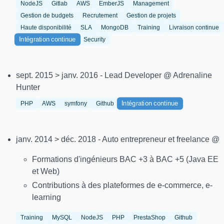
NodeJS
Gitlab
AWS
EmberJS
Management
Gestion de budgets
Recrutement
Gestion de projets
Haute disponibilité
SLA
MongoDB
Training
Livraison continue
Intégration continue
Security
sept. 2015 > janv. 2016 - Lead Developer @ Adrenaline
Hunter
Intégration continue
PHP
AWS
symfony
Github
janv. 2014 > déc. 2018 - Auto entrepreneur et freelance @
Formations d'ingénieurs BAC +3 à BAC +5 (Java EE
et Web)
Contributions à des plateformes de e-commerce, e-
learning
Training
MySQL
NodeJS
PHP
PrestaShop
Github