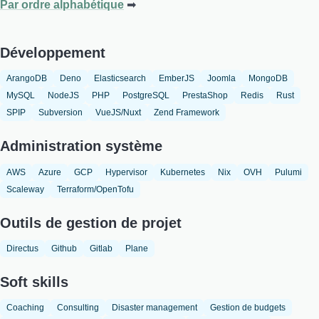
Par ordre alphabétique
Développement
ArangoDB
Deno
Elasticsearch
EmberJS
Joomla
MongoDB
MySQL
NodeJS
PHP
PostgreSQL
PrestaShop
Redis
Rust
SPIP
Subversion
VueJS/Nuxt
Zend Framework
Administration système
AWS
Azure
GCP
Hypervisor
Kubernetes
Nix
OVH
Pulumi
Scaleway
Terraform/OpenTofu
Outils de gestion de projet
Directus
Github
Gitlab
Plane
Soft skills
Coaching
Consulting
Disaster management
Gestion de budgets