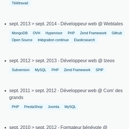
Télétravail
sept. 2013 > sept. 2014 - Développeur web @ Webtales
MongoDB
OVH
Hypervisor
PHP
Zend Framework
Github
Open Source
Intégration continue
Elasticsearch
sept. 2012 > sept. 2013 - Développeur web @ Izeos
Subversion
MySQL
PHP
Zend Framework
SPIP
sept. 2011 > sept. 2012 - Développeur web @ Com' des
grands
PHP
PrestaShop
Joomla
MySQL
sept. 2010 > sept. 2012 - Formateur bénévole @