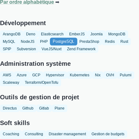
Par ordre alphabétique
Développement
ArangoDB
Deno
Elasticsearch
EmberJS
Joomla
MongoDB
PostgreSQL
MySQL
NodeJS
PHP
PrestaShop
Redis
Rust
SPIP
Subversion
VueJS/Nuxt
Zend Framework
Administration système
AWS
Azure
GCP
Hypervisor
Kubernetes
Nix
OVH
Pulumi
Scaleway
Terraform/OpenTofu
Outils de gestion de projet
Directus
Github
Gitlab
Plane
Soft skills
Coaching
Consulting
Disaster management
Gestion de budgets