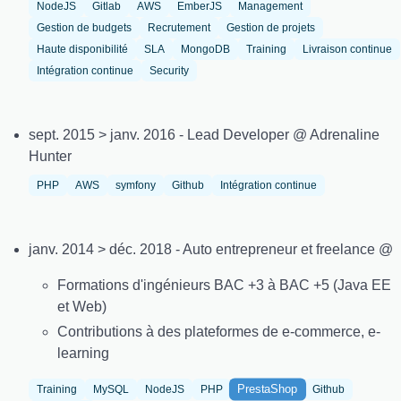
NodeJS
Gitlab
AWS
EmberJS
Management
Gestion de budgets
Recrutement
Gestion de projets
Haute disponibilité
SLA
MongoDB
Training
Livraison continue
Intégration continue
Security
sept. 2015 > janv. 2016 - Lead Developer @ Adrenaline
Hunter
PHP
AWS
symfony
Github
Intégration continue
janv. 2014 > déc. 2018 - Auto entrepreneur et freelance @
Formations d'ingénieurs BAC +3 à BAC +5 (Java EE
et Web)
Contributions à des plateformes de e-commerce, e-
learning
PrestaShop
Training
MySQL
NodeJS
PHP
Github