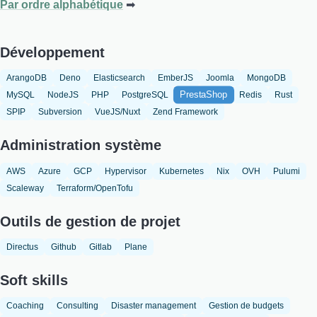
Par ordre alphabétique
Développement
ArangoDB
Deno
Elasticsearch
EmberJS
Joomla
MongoDB
PrestaShop
MySQL
NodeJS
PHP
PostgreSQL
Redis
Rust
SPIP
Subversion
VueJS/Nuxt
Zend Framework
Administration système
AWS
Azure
GCP
Hypervisor
Kubernetes
Nix
OVH
Pulumi
Scaleway
Terraform/OpenTofu
Outils de gestion de projet
Directus
Github
Gitlab
Plane
Soft skills
Coaching
Consulting
Disaster management
Gestion de budgets