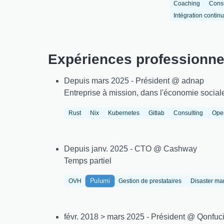
Coaching
Consu
Intégration contin
Expériences professionne
Depuis mars 2025 - Président @ adnap
Entreprise à mission, dans l'économie social
Rust
Nix
Kubernetes
Gitlab
Consulting
Ope
Depuis janv. 2025 - CTO @ Cashway
Temps partiel
Pulumi
OVH
Gestion de prestataires
Disaster m
févr. 2018 > mars 2025 - Président @ Qonfuc