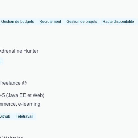
Gestion de budgets
Recrutement
Gestion de projets
Haute disponibilité
Adrenaline Hunter
e
t freelance @
+5 (Java EE et Web)
mmerce, e-learning
Github
Télétravail