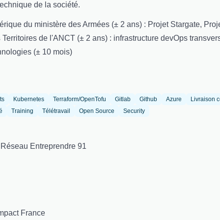
echnique de la société.
érique du ministère des Armées (± 2 ans) : Projet Stargate, Proj
 Territoires de l'ANCT (± 2 ans) : infrastructure devOps transver
nologies (± 10 mois)
ts
Kubernetes
Terraform/OpenTofu
Gitlab
Github
Azure
Livraison 
é
Training
Télétravail
Open Source
Security
 Réseau Entreprendre 91
mpact France