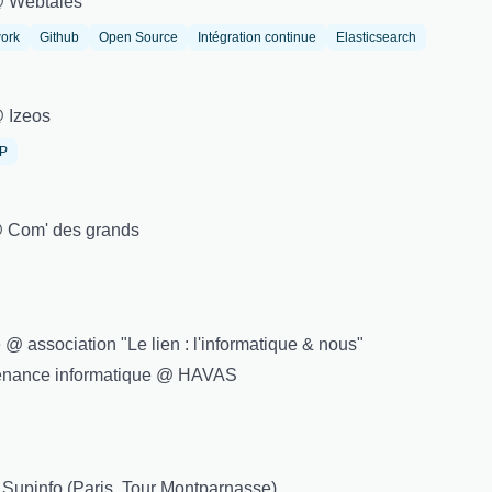
@ Webtales
ork
Github
Open Source
Intégration continue
Elasticsearch
@ Izeos
IP
@ Com' des grands
@ association "Le lien : l'informatique & nous"
ntenance informatique @ HAVAS
à Supinfo (Paris, Tour Montparnasse)