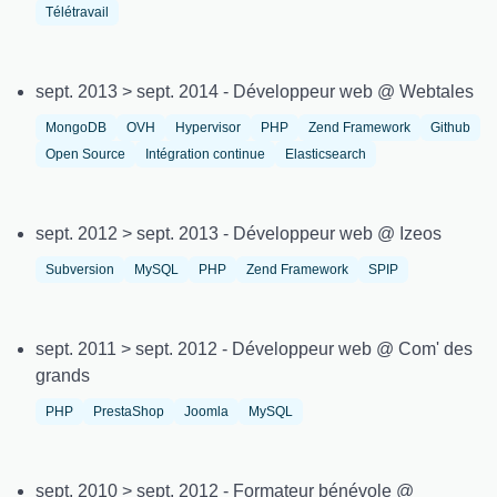
Télétravail
sept. 2013 > sept. 2014 - Développeur web @ Webtales
MongoDB
OVH
Hypervisor
PHP
Zend Framework
Github
Open Source
Intégration continue
Elasticsearch
sept. 2012 > sept. 2013 - Développeur web @ Izeos
Subversion
MySQL
PHP
Zend Framework
SPIP
sept. 2011 > sept. 2012 - Développeur web @ Com' des
grands
PHP
PrestaShop
Joomla
MySQL
sept. 2010 > sept. 2012 - Formateur bénévole @