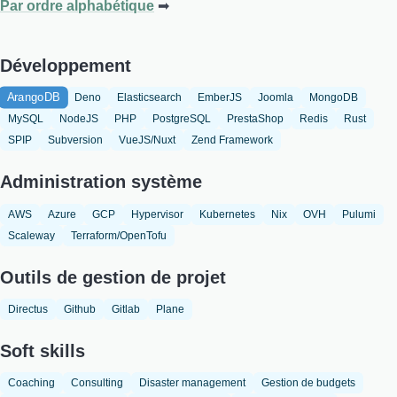
Par ordre alphabétique
Développement
ArangoDB
Deno
Elasticsearch
EmberJS
Joomla
MongoDB
MySQL
NodeJS
PHP
PostgreSQL
PrestaShop
Redis
Rust
SPIP
Subversion
VueJS/Nuxt
Zend Framework
Administration système
AWS
Azure
GCP
Hypervisor
Kubernetes
Nix
OVH
Pulumi
Scaleway
Terraform/OpenTofu
Outils de gestion de projet
Directus
Github
Gitlab
Plane
Soft skills
Coaching
Consulting
Disaster management
Gestion de budgets