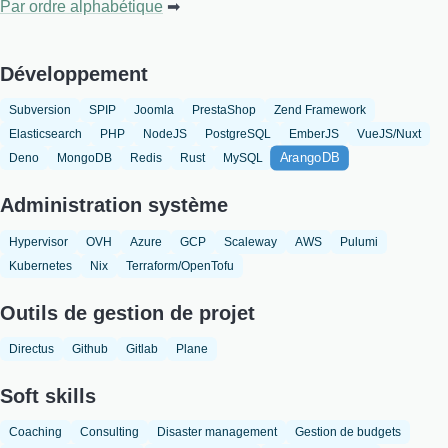
Par ordre alphabétique
Développement
Subversion
SPIP
Joomla
PrestaShop
Zend Framework
Elasticsearch
PHP
NodeJS
PostgreSQL
EmberJS
VueJS/Nuxt
ArangoDB
Deno
MongoDB
Redis
Rust
MySQL
Administration système
Hypervisor
OVH
Azure
GCP
Scaleway
AWS
Pulumi
Kubernetes
Nix
Terraform/OpenTofu
Outils de gestion de projet
Directus
Github
Gitlab
Plane
Soft skills
Coaching
Consulting
Disaster management
Gestion de budgets