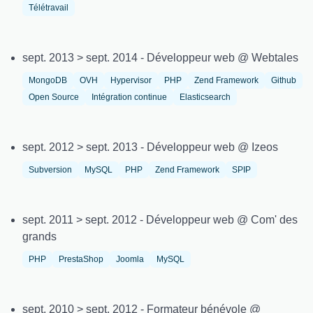
Télétravail
sept. 2013 > sept. 2014 - Développeur web @ Webtales
MongoDB
OVH
Hypervisor
PHP
Zend Framework
Github
Open Source
Intégration continue
Elasticsearch
sept. 2012 > sept. 2013 - Développeur web @ Izeos
Subversion
MySQL
PHP
Zend Framework
SPIP
sept. 2011 > sept. 2012 - Développeur web @ Com' des
grands
PHP
PrestaShop
Joomla
MySQL
sept. 2010 > sept. 2012 - Formateur bénévole @