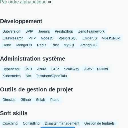
Par ordre alphabétique
Développement
Subversion
SPIP
Joomla
PrestaShop
Zend Framework
Elasticsearch
PHP
NodeJS
PostgreSQL
EmberJS
VueJS/Nuxt
Deno
MongoDB
Redis
Rust
MySQL
ArangoDB
Administration système
Hypervisor
OVH
Azure
GCP
Scaleway
AWS
Pulumi
Kubernetes
Nix
Terraform/OpenTofu
Outils de gestion de projet
Directus
Github
Gitlab
Plane
Soft skills
Coaching
Consulting
Disaster management
Gestion de budgets