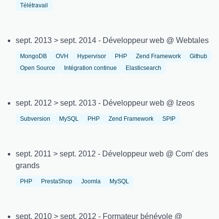
Télétravail
sept. 2013 > sept. 2014 - Développeur web @ Webtales
MongoDB
OVH
Hypervisor
PHP
Zend Framework
Github
Open Source
Intégration continue
Elasticsearch
sept. 2012 > sept. 2013 - Développeur web @ Izeos
Subversion
MySQL
PHP
Zend Framework
SPIP
sept. 2011 > sept. 2012 - Développeur web @ Com' des
grands
PHP
PrestaShop
Joomla
MySQL
sept. 2010 > sept. 2012 - Formateur bénévole @