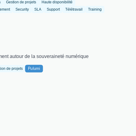
s
Gestion de projets
Haute disponibilité
tement
Security
SLA
Support
Télétravail
Training
ement autour de la souveraineté numérique
Pulumi
ion de projets