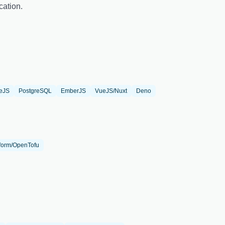
cation.
eJS
PostgreSQL
EmberJS
VueJS/Nuxt
Deno
form/OpenTofu