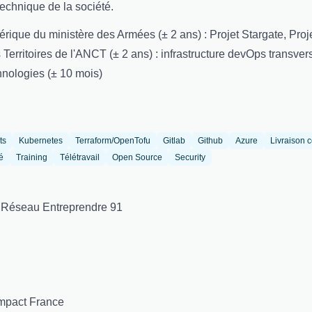
echnique de la société.
érique du ministère des Armées (± 2 ans) : Projet Stargate, Proj
 Territoires de l'ANCT (± 2 ans) : infrastructure devOps transver
nologies (± 10 mois)
ts
Kubernetes
Terraform/OpenTofu
Gitlab
Github
Azure
Livraison 
é
Training
Télétravail
Open Source
Security
 Réseau Entreprendre 91
mpact France