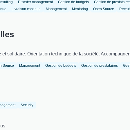
nsulting
Disaster management
Gestion de budgets
Gestion de prestataire
tinue
Livraison continue
Management
Mentoring
Open Source
Recru
lles
e et solidaire. Orientation technique de la société. Accompagn
n Source
Management
Gestion de budgets
Gestion de prestataires
Gest
anagement
Security
ius