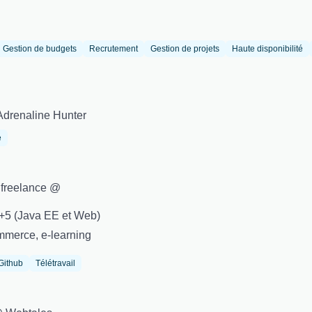
Gestion de budgets
Recrutement
Gestion de projets
Haute disponibilité
Adrenaline Hunter
e
t freelance @
+5 (Java EE et Web)
mmerce, e-learning
Github
Télétravail