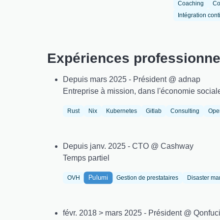
Coaching
Co
Intégration con
Expériences professionne
Depuis mars 2025 - Président @ adnap
Entreprise à mission, dans l'économie social
Rust
Nix
Kubernetes
Gitlab
Consulting
Ope
Depuis janv. 2025 - CTO @ Cashway
Temps partiel
Pulumi
OVH
Gestion de prestataires
Disaster m
févr. 2018 > mars 2025 - Président @ Qonfuc