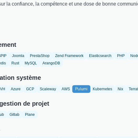
 sur la confiance, la compétence et une dose de bonne communi
ement
SPIP
Joomla
PrestaShop
Zend Framework
Elasticsearch
PHP
Nod
dis
Rust
MySQL
ArangoDB
ation système
Pulumi
VH
Azure
GCP
Scaleway
AWS
Kubernetes
Nix
Terra
gestion de projet
hub
Gitlab
Plane
s