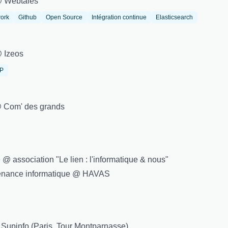
@ Webtales
ork
Github
Open Source
Intégration continue
Elasticsearch
@ Izeos
IP
@ Com' des grands
@ association "Le lien : l'informatique & nous"
ntenance informatique @ HAVAS
à Supinfo (Paris, Tour Montparnasse)