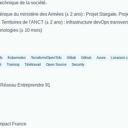
echnique de la société.
érique du ministère des Armées (± 2 ans) : Projet Stargate, Proj
 Territoires de l'ANCT (± 2 ans) : infrastructure devOps transver
nologies (± 10 mois)
ts
Kubernetes
Terraform/OpenTofu
Gitlab
Github
Azure
Livraison 
é
Training
Télétravail
Open Source
Security
 Réseau Entreprendre 91
mpact France