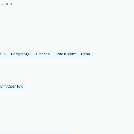
cation.
eJS
PostgreSQL
EmberJS
VueJS/Nuxt
Deno
form/OpenTofu