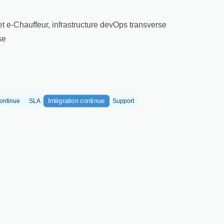
et e-Chauffeur, infrastructure devOps transverse
se
Intégration continue
continue
SLA
Support