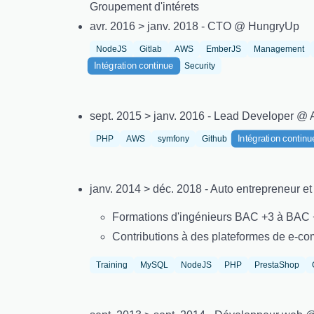
Groupement d'intérets
avr. 2016 > janv. 2018 - CTO @ HungryUp
NodeJS
Gitlab
AWS
EmberJS
Management
Intégration continue
Security
sept. 2015 > janv. 2016 - Lead Developer @ 
Intégration continu
PHP
AWS
symfony
Github
janv. 2014 > déc. 2018 - Auto entrepreneur e
Formations d'ingénieurs BAC +3 à BAC 
Contributions à des plateformes de e-co
Training
MySQL
NodeJS
PHP
PrestaShop