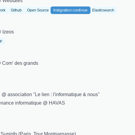
@ Webtales
Intégration continue
ork
Github
Open Source
Elasticsearch
@ Izeos
IP
@ Com' des grands
@ association "Le lien : l'informatique & nous"
ntenance informatique @ HAVAS
à Supinfo (Paris, Tour Montparnasse)