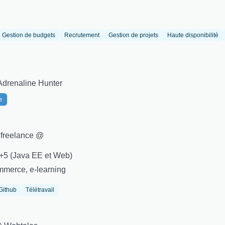
Gestion de budgets
Recrutement
Gestion de projets
Haute disponibilité
Adrenaline Hunter
e
t freelance @
+5 (Java EE et Web)
mmerce, e-learning
Github
Télétravail