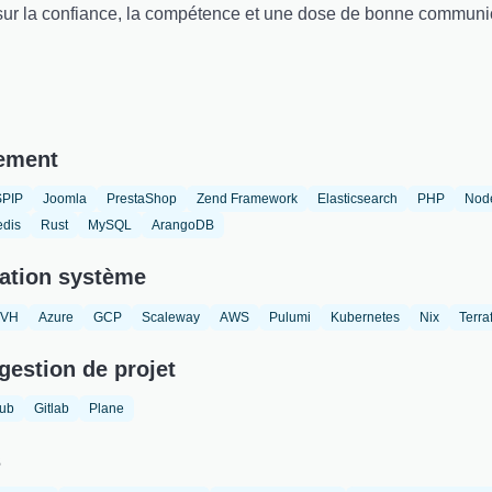
 sur la confiance, la compétence et une dose de bonne communi
ement
SPIP
Joomla
PrestaShop
Zend Framework
Elasticsearch
PHP
Nod
dis
Rust
MySQL
ArangoDB
ation système
VH
Azure
GCP
Scaleway
AWS
Pulumi
Kubernetes
Nix
Terra
gestion de projet
hub
Gitlab
Plane
s