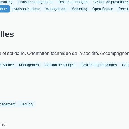
nsulting
Disaster management
Gestion de budgets
Gestion de prestataire
tinue
Livraison continue
Management
Mentoring
Open Source
Recru
lles
e et solidaire. Orientation technique de la société. Accompagn
n Source
Management
Gestion de budgets
Gestion de prestataires
Gest
anagement
Security
ius