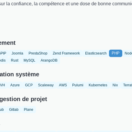
 sur la confiance, la compétence et une dose de bonne communi
ement
PHP
SPIP
Joomla
PrestaShop
Zend Framework
Elasticsearch
Nod
dis
Rust
MySQL
ArangoDB
ation système
VH
Azure
GCP
Scaleway
AWS
Pulumi
Kubernetes
Nix
Terra
gestion de projet
hub
Gitlab
Plane
s