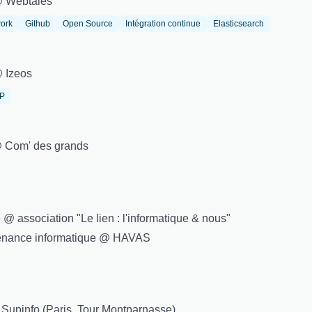
@ Webtales
ork
Github
Open Source
Intégration continue
Elasticsearch
@ Izeos
IP
@ Com' des grands
@ association "Le lien : l'informatique & nous"
ntenance informatique @ HAVAS
à Supinfo (Paris, Tour Montparnasse)