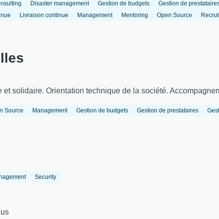
nsulting
Disaster management
Gestion de budgets
Gestion de prestataire
tinue
Livraison continue
Management
Mentoring
Open Source
Recru
lles
e et solidaire. Orientation technique de la société. Accompagn
n Source
Management
Gestion de budgets
Gestion de prestataires
Gest
anagement
Security
ius