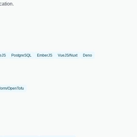
cation.
eJS
PostgreSQL
EmberJS
VueJS/Nuxt
Deno
form/OpenTofu