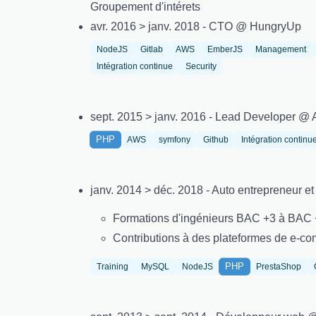
Groupement d'intérets
avr. 2016 > janv. 2018 - CTO @ HungryUp
NodeJS
Gitlab
AWS
EmberJS
Management
Intégration continue
Security
sept. 2015 > janv. 2016 - Lead Developer @ 
PHP
AWS
symfony
Github
Intégration continu
janv. 2014 > déc. 2018 - Auto entrepreneur e
Formations d'ingénieurs BAC +3 à BAC 
Contributions à des plateformes de e-co
PHP
Training
MySQL
NodeJS
PrestaShop