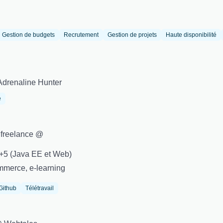
Gestion de budgets
Recrutement
Gestion de projets
Haute disponibilité
Adrenaline Hunter
e
t freelance @
+5 (Java EE et Web)
mmerce, e-learning
Github
Télétravail