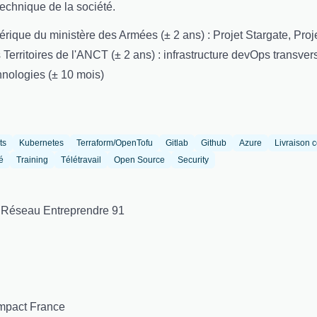
echnique de la société.
érique du ministère des Armées (± 2 ans) : Projet Stargate, Proj
 Territoires de l'ANCT (± 2 ans) : infrastructure devOps transver
nologies (± 10 mois)
ts
Kubernetes
Terraform/OpenTofu
Gitlab
Github
Azure
Livraison 
é
Training
Télétravail
Open Source
Security
 Réseau Entreprendre 91
mpact France