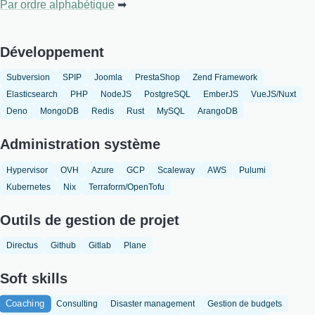
Par ordre alphabétique
Développement
Subversion
SPIP
Joomla
PrestaShop
Zend Framework
Elasticsearch
PHP
NodeJS
PostgreSQL
EmberJS
VueJS/Nuxt
Deno
MongoDB
Redis
Rust
MySQL
ArangoDB
Administration système
Hypervisor
OVH
Azure
GCP
Scaleway
AWS
Pulumi
Kubernetes
Nix
Terraform/OpenTofu
Outils de gestion de projet
Directus
Github
Gitlab
Plane
Soft skills
Coaching
Consulting
Disaster management
Gestion de budgets