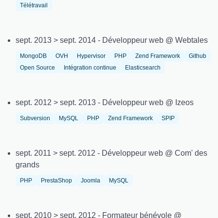
Télétravail
sept. 2013 > sept. 2014 - Développeur web @ Webtales
MongoDB
OVH
Hypervisor
PHP
Zend Framework
Github
Open Source
Intégration continue
Elasticsearch
sept. 2012 > sept. 2013 - Développeur web @ Izeos
Subversion
MySQL
PHP
Zend Framework
SPIP
sept. 2011 > sept. 2012 - Développeur web @ Com' des
grands
PHP
PrestaShop
Joomla
MySQL
sept. 2010 > sept. 2012 - Formateur bénévole @