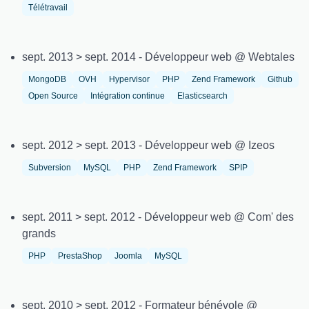
Télétravail
sept. 2013 > sept. 2014 - Développeur web @ Webtales
MongoDB
OVH
Hypervisor
PHP
Zend Framework
Github
Open Source
Intégration continue
Elasticsearch
sept. 2012 > sept. 2013 - Développeur web @ Izeos
Subversion
MySQL
PHP
Zend Framework
SPIP
sept. 2011 > sept. 2012 - Développeur web @ Com' des
grands
PHP
PrestaShop
Joomla
MySQL
sept. 2010 > sept. 2012 - Formateur bénévole @