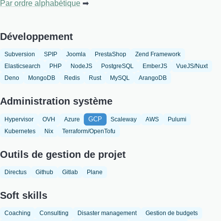
Par ordre alphabétique
Développement
Subversion
SPIP
Joomla
PrestaShop
Zend Framework
Elasticsearch
PHP
NodeJS
PostgreSQL
EmberJS
VueJS/Nuxt
Deno
MongoDB
Redis
Rust
MySQL
ArangoDB
Administration système
GCP
Hypervisor
OVH
Azure
Scaleway
AWS
Pulumi
Kubernetes
Nix
Terraform/OpenTofu
Outils de gestion de projet
Directus
Github
Gitlab
Plane
Soft skills
Coaching
Consulting
Disaster management
Gestion de budgets